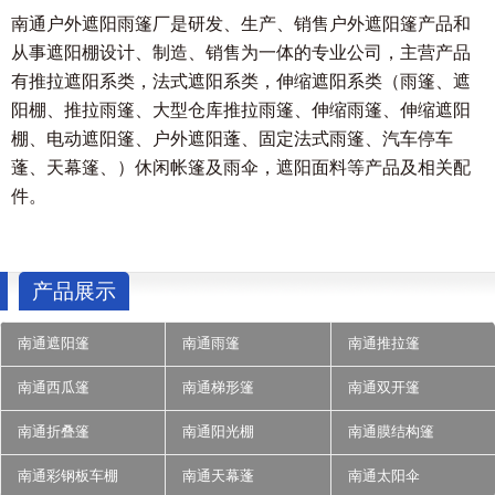
南通户外遮阳雨篷厂是研发、生产、销售户外遮阳篷产品和
从事遮阳棚设计、制造、销售为一体的专业公司，主营产品
有推拉遮阳系类，法式遮阳系类，伸缩遮阳系类（雨篷、遮
阳棚、推拉雨篷、大型仓库推拉雨篷、伸缩雨篷、伸缩遮阳
棚、电动遮阳篷、户外遮阳蓬、固定法式雨篷、汽车停车
蓬、天幕篷、）休闲帐篷及雨伞，遮阳面料等产品及相关配
件。
产品展示
南通遮阳篷
南通雨篷
南通推拉篷
南通西瓜篷
南通梯形篷
南通双开篷
南通折叠篷
南通阳光棚
南通膜结构篷
南通彩钢板车棚
南通天幕蓬
南通太阳伞