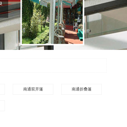
南通双开篷
南通折叠篷