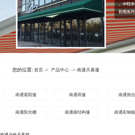
您的位置:
->
->
首页
产品中心
南通天幕蓬
南通遮阳篷
南通雨篷
南通推
南通阳光棚
南通膜结构篷
南通彩钢
南通户外天幕帘