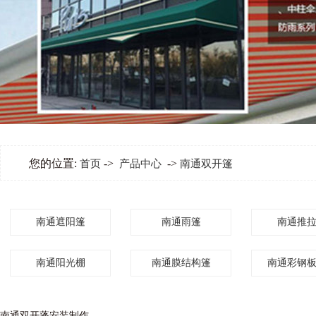
您的位置:
->
->
首页
产品中心
南通双开篷
南通遮阳篷
南通雨篷
南通推
南通阳光棚
南通膜结构篷
南通彩钢
南通双开蓬安装制作