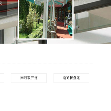
南通双开篷
南通折叠篷