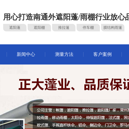
用心打造南通外遮阳蓬/雨棚行业放心
遮阳蓬
遮阳棚
推拉篷
停车棚
膜结构雨篷
新闻中心
测量方法
客户案例