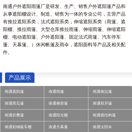
南通户外遮阳雨篷厂是研发、生产、销售户外遮阳篷产品和
从事遮阳棚设计、制造、销售为一体的专业公司，主营产品
有推拉遮阳系类，法式遮阳系类，伸缩遮阳系类（雨篷、遮
阳棚、推拉雨篷、大型仓库推拉雨篷、伸缩雨篷、伸缩遮阳
棚、电动遮阳篷、户外遮阳蓬、固定法式雨篷、汽车停车
蓬、天幕篷、）休闲帐篷及雨伞，遮阳面料等产品及相关配
件。
产品展示
南通遮阳篷
南通雨篷
南通推拉篷
南通西瓜篷
南通梯形篷
南通双开篷
南通折叠篷
南通阳光棚
南通膜结构篷
南通彩钢板车棚
南通天幕蓬
南通太阳伞