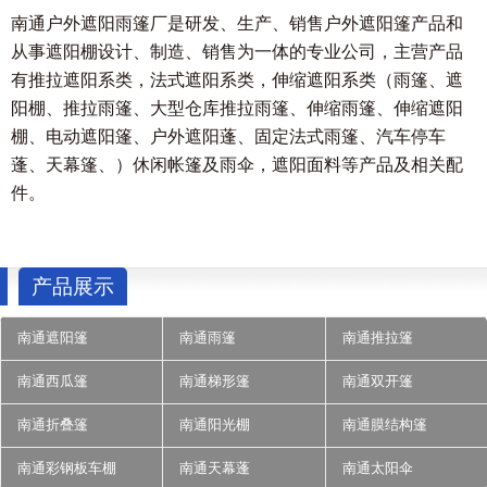
南通户外遮阳雨篷厂是研发、生产、销售户外遮阳篷产品和
从事遮阳棚设计、制造、销售为一体的专业公司，主营产品
有推拉遮阳系类，法式遮阳系类，伸缩遮阳系类（雨篷、遮
阳棚、推拉雨篷、大型仓库推拉雨篷、伸缩雨篷、伸缩遮阳
棚、电动遮阳篷、户外遮阳蓬、固定法式雨篷、汽车停车
蓬、天幕篷、）休闲帐篷及雨伞，遮阳面料等产品及相关配
件。
产品展示
南通遮阳篷
南通雨篷
南通推拉篷
南通西瓜篷
南通梯形篷
南通双开篷
南通折叠篷
南通阳光棚
南通膜结构篷
南通彩钢板车棚
南通天幕蓬
南通太阳伞