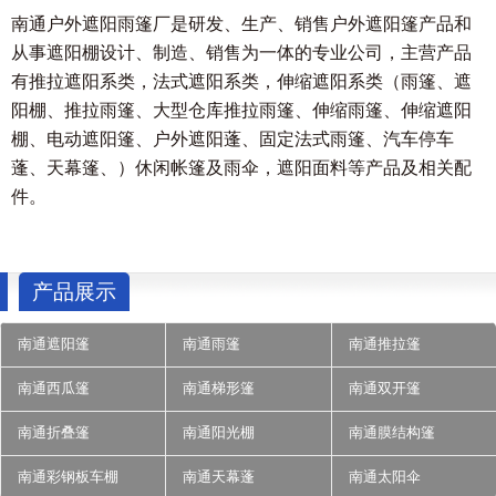
南通户外遮阳雨篷厂是研发、生产、销售户外遮阳篷产品和
从事遮阳棚设计、制造、销售为一体的专业公司，主营产品
有推拉遮阳系类，法式遮阳系类，伸缩遮阳系类（雨篷、遮
阳棚、推拉雨篷、大型仓库推拉雨篷、伸缩雨篷、伸缩遮阳
棚、电动遮阳篷、户外遮阳蓬、固定法式雨篷、汽车停车
蓬、天幕篷、）休闲帐篷及雨伞，遮阳面料等产品及相关配
件。
产品展示
南通遮阳篷
南通雨篷
南通推拉篷
南通西瓜篷
南通梯形篷
南通双开篷
南通折叠篷
南通阳光棚
南通膜结构篷
南通彩钢板车棚
南通天幕蓬
南通太阳伞