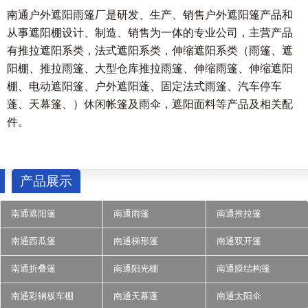
南通户外遮阳雨篷厂是研发、生产、销售户外遮阳篷产品和
从事遮阳棚设计、制造、销售为一体的专业公司，主营产品
有推拉遮阳系类，法式遮阳系类，伸缩遮阳系类（雨篷、遮
阳棚、推拉雨篷、大型仓库推拉雨篷、伸缩雨篷、伸缩遮阳
棚、电动遮阳篷、户外遮阳蓬、固定法式雨篷、汽车停车
蓬、天幕篷、）休闲帐篷及雨伞，遮阳面料等产品及相关配
件。
产品展示
南通遮阳篷
南通雨篷
南通推拉篷
南通西瓜篷
南通梯形篷
南通双开篷
南通折叠篷
南通阳光棚
南通膜结构篷
南通彩钢板车棚
南通天幕蓬
南通太阳伞