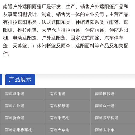
南通户外遮阳雨篷厂是研发、生产、销售户外遮阳篷产品和
从事遮阳棚设计、制造、销售为一体的专业公司，主营产品
有推拉遮阳系类，法式遮阳系类，伸缩遮阳系类（雨篷、遮
阳棚、推拉雨篷、大型仓库推拉雨篷、伸缩雨篷、伸缩遮阳
棚、电动遮阳篷、户外遮阳蓬、固定法式雨篷、汽车停车
蓬、天幕篷、）休闲帐篷及雨伞，遮阳面料等产品及相关配
件。
产品展示
南通遮阳篷
南通雨篷
南通推拉篷
南通西瓜篷
南通梯形篷
南通双开篷
南通折叠篷
南通阳光棚
南通膜结构篷
南通彩钢板车棚
南通天幕蓬
南通太阳伞